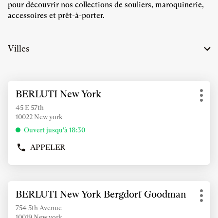
pour découvrir nos collections de souliers, maroquinerie,
accessoires et prêt-à-porter.
Villes
Appuyer
BERLUTI New York
Point
sur
Plus
de
la
45 E 57th
d'op
vente
10022 New york
touche
:
ENTRÉE
Ouvert jusqu'à 18:30
pour
APPELER
obtenir
AFFICHER
de
LE
NUMÉRO
plus
DE
amples
Appuyer
TÉLÉPHONE
informations
BERLUTI New York Bergdorf Goodman
Point
sur
DU
Plus
de
POINT
la
754 5th Avenue
d'op
vente
DE
10019 New york
touche