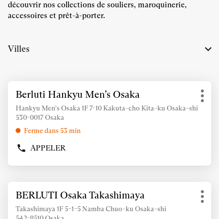
découvrir nos collections de souliers, maroquinerie,
accessoires et prêt-à-porter.
Villes
Appuyer
Berluti Hankyu Men’s Osaka
Point
sur
Plus
de
la
Hankyu Men's Osaka 1F 7-10 Kakuta–cho Kita–ku Osaka–shi
d'op
vente
530-0017 Osaka
touche
:
ENTRÉE
Ferme dans 53 min
pour
APPELER
obtenir
AFFICHER
de
LE
NUMÉRO
plus
DE
amples
Appuyer
TÉLÉPHONE
informations
BERLUTI Osaka Takashimaya
Point
sur
DU
Plus
de
POINT
la
Takashimaya 1F 5–1–5 Namba Chuo–ku Osaka–shi
d'op
vente
DE
542-8510 Osaka
touche