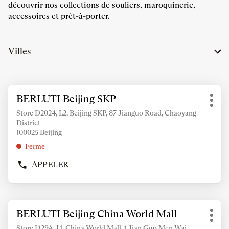
découvrir nos collections de souliers, maroquinerie,
accessoires et prêt-à-porter.
Villes
Appuyer
BERLUTI Beijing SKP
Point
sur
Plus
de
la
Store D2024, L2, Beijing SKP, 87 Jianguo Road, Chaoyang
d'op
vente
District
touche
:
100025 Beijing
ENTRÉE
pour
Fermé
obtenir
APPELER
de
AFFICHER
LE
plus
NUMÉRO
amples
DE
informations
Appuyer
TÉLÉPHONE
BERLUTI Beijing China World Mall
Point
sur
DU
Plus
de
POINT
la
Store L129A, L1, China World Mall, 1 Jian Guo Men Wai