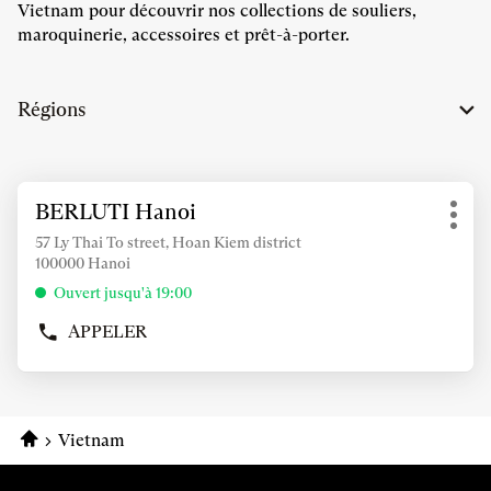
Vietnam pour découvrir nos collections de souliers,
maroquinerie, accessoires et prêt-à-porter.
Régions
Appuyer
BERLUTI Hanoi
Point
sur
Plus
de
la
57 Ly Thai To street, Hoan Kiem district
d'op
vente
100000 Hanoi
touche
:
ENTRÉE
Ouvert jusqu'à 19:00
pour
APPELER
obtenir
AFFICHER
de
LE
NUMÉRO
plus
DE
amples
TÉLÉPHONE
informations
Accueil
Vietnam
DU
POINT
DE