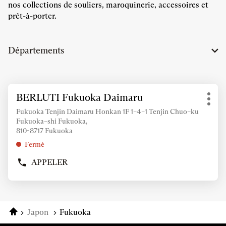
nos collections de souliers, maroquinerie, accessoires et
prêt-à-porter.
Départements
Appuyer
BERLUTI Fukuoka Daimaru
Point
sur
Plus
de
la
Fukuoka Tenjin Daimaru Honkan 1F 1–4–1 Tenjin Chuo–ku
d'op
vente
Fukuoka–shi Fukuoka,
touche
:
810-8717 Fukuoka
ENTRÉE
pour
Fermé
obtenir
APPELER
de
AFFICHER
LE
plus
NUMÉRO
amples
DE
informations
TÉLÉPHONE
Accueil
Japon
Fukuoka
DU
POINT