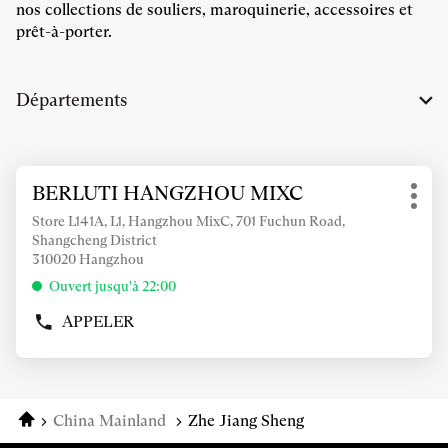
nos collections de souliers, maroquinerie, accessoires et
prêt-à-porter.
Départements
Appuyer
BERLUTI HANGZHOU MIXC
Point
sur
Plus
de
la
Store L141A, L1, Hangzhou MixC, 701 Fuchun Road,
d'op
vente
Shangcheng District
touche
:
310020 Hangzhou
ENTRÉE
pour
Ouvert jusqu'à 22:00
obtenir
APPELER
de
AFFICHER
LE
plus
NUMÉRO
amples
DE
informations
TÉLÉPHONE
Accueil
China Mainland
Zhe Jiang Sheng
DU
POINT