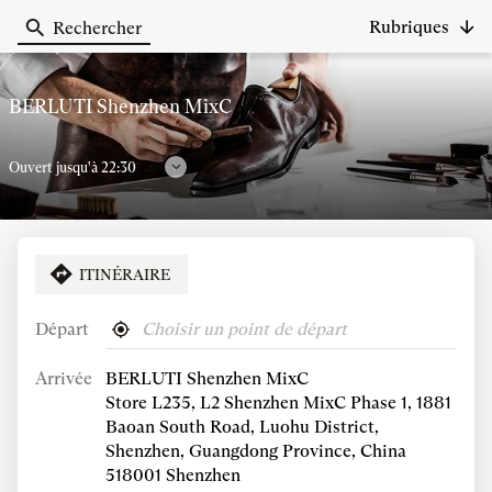
Rubriques
Rechercher
Berluti
BERLUTI Shenzhen MixC
Ouvert jusqu'à 22:30
Consulter
les
horaires
ITINÉRAIRE
APPELER
AFFICHER
LE
NUMÉRO
Départ
,
À
Horaires d'ouverture
DE
trouver
proximité
TÉLÉPHONE
Arrivée
BERLUTI Shenzhen MixC
un
DU
point
Horaires
Samedi
Store L235, L2 Shenzhen MixC Phase 1, 1881
POINT
de
DE
d'ouverture
10:00
-
22:30
Baoan South Road, Luohu District,
vente
VENTE
d'aujourd'hui
Shenzhen, Guangdong Province, China
Berluti
BERLUTI
VOIR PLUS
518001 Shenzhen
ET
SHENZHEN