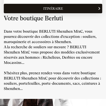
LES
MIXC
HORAIRES
ITINÉRAIRE
JUSQU'AU
D'OUVERTURE
POINT
DU
Votre boutique Berluti
DE
POINT
VENTE
DE
BERLUTI
VENTE
Dans votre boutique BERLUTI Shenzhen MixC, vous
SHENZHEN
BERLUTI
MIXC
pourrez découvrir des collections d'exception : souliers,
SHENZHEN
maroquinerie et accessoires à Shenzhen.
MIXC
A la recherche de souliers sur-mesure ? BERLUTI
Shenzhen MixC vous propose des modèles exclusivement
réservés aux hommes : Richelieus, Derbies ou encore
Mocassins...
N'hésitez plus, prenez rendez-vous dans votre boutique
BERLUTI Shenzhen MixC pour découvrir des collections :
souliers, portefeuilles, porte-documents, sacs, ceintures à
Shenzhen...