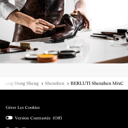
Guang Dong Sheng
Shenzhen
BERLUTI Shenzhen MixC
Gérer Les Cookies
Version Contrastée (
Off
)