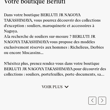
Votre boutique Berluti
VENTE
POINT
BERLUTI
DE
JR
VENTE
NAGOYA
Dans votre boutique BERLUTI JR NAGOYA
BERLUTI
TAKASHIMAYA
TAKASHIMAYA, vous pourrez découvrir des collections
JR
d'exception : souliers, maroquinerie et accessoires à
NAGOYA
Nagoya.
TAKASHIMAYA
A la recherche de souliers sur-mesure ? BERLUTI JR
NAGOYA TAKASHIMAYA vous propose des modèles
exclusivement réservés aux hommes : Richelieus, Derbies
ou encore Mocassins...
N'hésitez plus, prenez rendez-vous dans votre boutique
BERLUTI JR NAGOYA TAKASHIMAYA pour découvrir des
collections : souliers, portefeuilles, porte-documents, sacs,
ceintures à Nagoya...
VOIR PLUS