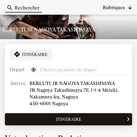
Rubriques
Rechercher
Berluti
BERLUTI JR NAGOYA TAKASHIMAYA
Fermé
Consulter
ITINÉRAIRE
les
horaires
Départ
,
À
Horaires d'ouverture
trouver
proximité
Arrivée
BERLUTI JR NAGOYA TAKASHIMAYA
un
point
Horaires
Dimanche
JR Nagoya Takashimaya 7F, 1-1-4 Meieki,
de
d'ouverture
10:00
-
20:00
Nakamura-ku, Nagoya
vente
d'aujourd'hui
450-6001 Nagoya
Berluti
VOIR PLUS
ET
LES
ITINÉRAIRE
JUSQU'AU
HORAIRES
POINT
D'OUVERTURE
DE
DU