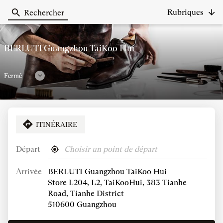
Rubriques
Rechercher
Berluti
BERLUTI Guangzhou TaiKoo Hui
Fermé
Consulter
les
horaires
ITINÉRAIRE
APPELER
AFFICHER
LE
NUMÉRO
Départ
,
À
Horaires d'ouverture
DE
trouver
proximité
TÉLÉPHONE
Arrivée
BERLUTI Guangzhou TaiKoo Hui
un
DU
point
Horaires
Vendredi
Store L204, L2, TaiKooHui, 383 Tianhe
POINT
de
DE
d'ouverture
10:00
-
22:00
Road, Tianhe District
vente
VENTE
d'aujourd'hui
510600 Guangzhou
Berluti
BERLUTI
VOIR PLUS
ET
GUANGZHOU