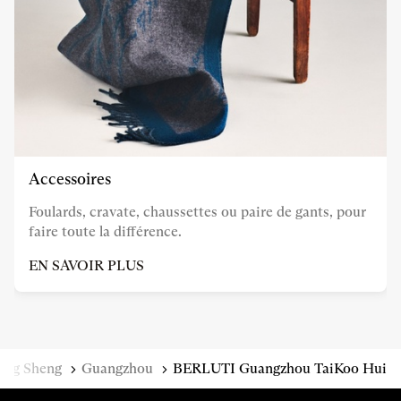
Accessoires
Foulards, cravate, chaussettes ou paire de gants, pour
faire toute la différence.
EN SAVOIR PLUS
ong Sheng
Guangzhou
BERLUTI Guangzhou TaiKoo Hui