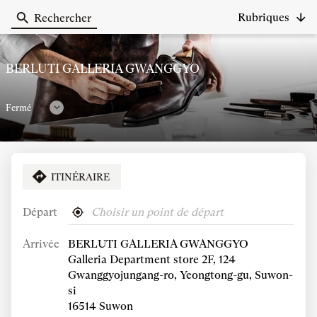
Rubriques
Rechercher
Berluti
BERLUTI GALLERIA GWANGGYO
Fermé
Consulter
les
horaires
ITINÉRAIRE
APPELER
AFFICHER
LE
NUMÉRO
Départ
,
À
Horaires d'ouverture
DE
trouver
proximité
TÉLÉPHONE
Arrivée
BERLUTI GALLERIA GWANGGYO
un
DU
point
Horaires
Vendredi
Galleria Department store 2F, 124
POINT
de
DE
d'ouverture
10:30
-
20:30
Gwanggyojungang-ro, Yeongtong-gu, Suwon-
vente
VENTE
d'aujourd'hui
si
Berluti
BERLUTI
VOIR PLUS
16514 Suwon
ET
GALLERIA